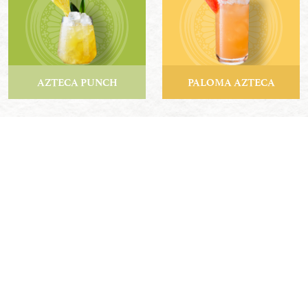
AZTECA PUNCH
PALOMA AZTECA
VER RECETA
VER RECETA
REPOSADO "FASHIONED"
AZTECA DEL CARIBE
VER RECETA
VER RECETA