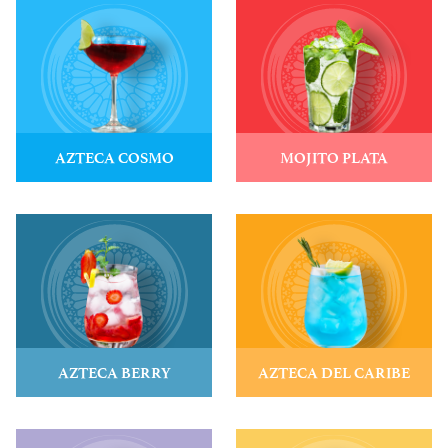
AZTECA COSMO
MOJITO PLATA
VER RECETA
VER RECETA
AZTECA BERRY
AZTECA DEL CARIBE
VER RECETA
VER RECETA